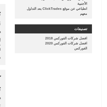
الأجنبية
انطباعي عن موقع ClickTrades بعد التداول
ت
معهم
ن
تصنيفات
n
افضل شركات الفوركس 2018
إ
افضل شركات الفوركس 2020
م
الفوركس
ا
n
ك
ت
n
ك