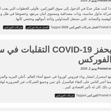
Posted o
يونيو 8, 2020
ذا كنت تفكر جديًا في الدخول إلى سوق الفوركس، فأولى الخطوات التي يجب الاهت
ركة تداول مناسبة، وذات مصداقية ومستوى أمان مرتفع، وخصوصًا في ظل وج
لوهمية والنصابة، التي تستغل المتداولين وتأخذ أموالهم وتختفي كأنها…
Posted i
افضل شركات الفوركس 2020
Tagged
,
افضل شركة فوركس
شركات الفوركس
يحفز COVID-19 التقلبات 
لفوركس
Posted o
يونيو 2, 2020
ع استمرار انتشار وباء فيروس كورونا في جميع أنحاء العالم ،أعلن المزيد والمزي
ما أجبر الناس على البقاء فيالمنزل بأي ثمن وجميع الشركات غير الضرورية لو
ن ذلك كان له تأثير اقتصادي كبير.…
Posted i
الفوركس
Tagged
شركات الفوركس