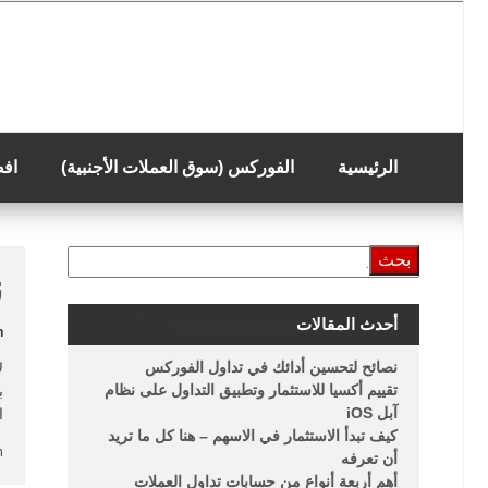
Skip
to
content
الرئيسية
الفوركس (سوق العملات الأجنبية)
افض
البحث
عن:
ن
أحدث المقالات
n
نصائح لتحسين أدائك في تداول الفوركس
ل
تقييم أكسيا للاستثمار وتطبيق التداول على نظام
ب
آبل iOS
ا
كيف تبدأ الاستثمار في الاسهم – هنا كل ما تريد
n
أن تعرفه
أهم أربعة أنواع من حسابات تداول العملات