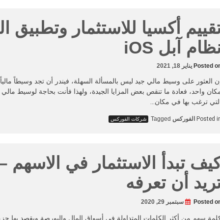
قييم أكسيا للاستثمار وتطبيق ا
ظام آبل iOS
Posted o
يناير 18, 2021
ن العثور على وسيط مالي جيد ليس بالمسألة السهلة، فيندر أن تجد وسيطاً ماليا
كان واحد، فعادة ما تنقص بعض المزايا الجيدة، ولهذا فأنت بحاجة لوسيط مالي 
لتي ترغب بها في مكان…
Posted i
الفوركس
Tagged
شركات الفوركس
يف تبدأ الاستثمار في الاسهم – 
ريد أن تعرفه
Posted o
سبتمبر 29, 2020
لمة سهم من أكثر الكلمات المتداولة في أسواق المال والبورصة ويقصد بها جز