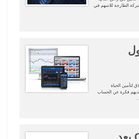
لشركة الطارحة للاسهم في
ول
 لتأمين الحياة
 لديهم فكرة عن الحساب
…
انطباعي عن موقع ClickTrades بعد