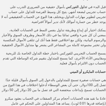
قبل البدء في
تداول الفوركس
بأموال حقيقية من الضروري التدرب على
حساب تجريبي لبضعة أشهر، يتيح كل وسيط الفرصة للتداول على حساب
تجريبي لتطوير مهارات التداول،ويختلف هذا النوع عن الحساب الحقيقيفي أنه لا
يوجد خطر من خسارة أموالك لأنك تدير أموالاً افتراضية.
يمكنك اختيار أي إيداع وطريقة تداول بنفس النمط في الحسابات العادية،
بمعني أن كل شيء واقعي تمامًا بما في ذلك الأسعار وظروف السوق والأخبار
والرسوم البيانية، ولكن مع اختلافين فقط هما أنك لن تتلقى الأموال المكتسبة
ولن تختبر مجموعة كاملة من المشاعر التي يشعر بها متداول الأموال الحقيقية.
يسمح الحساب التجريبي للفوركس باختبار خطة التداول الخاصة بك للربحية
ومقاييس الأداء الأخرى، كما يسمح للمتداول بتقييم شركة الوساطة التي تقدم
الحساب دون الالتزام بأموال فعلية.
حسابات المايكرو أو الميني
هي حسابات صغيرة تسمح للمتداولين بالدخول إلى السوق بأموال قليلة جدًا
تصل إلى 100دولار، حتى أن بعض الوسطاء أدخلوا اختلافات في هذا النوع من
الحسابات تسمح بإيداعات منخفضة التي قد تصل ما بين 20 دولار إلى 50 دولار.
عادةً ما تقيد هذه الحسابات أحجام مركز الصفقات في الحساب بعقود ميكرو
(بإضافة قدرها 0.01 لوت)، يساعد هذا المتداولين على التحكم في عامل