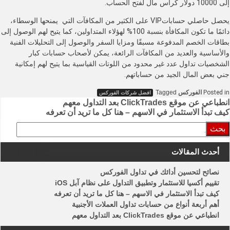
إلى 10000 دولار كرأس مال لفتح الحساب.
يحصل حاصلي حساباتVIP على الكثير من المكافآت التي يمنحها الوسطاء،
دائمًا ما تكون المكافأة بنسبة 100% لهؤلاء المتداولين، كما يتيح لهم الوصول إلى
بطاقات الخصم المدفوعة مسبقًا ومزايا السفر والوصول إلى التحليلات الفنية
والأساسية والعديد من المكافآت الرائعة، يمكن لأصحاب حسابات كبار
الشخصيات تداول عدد غير محدود من اللوتات القياسية بما يتيح لهم إمكانية
جني بعض المال الجيد من حساباتهم.
Posted in
الفوركس
Tagged
افضل شركات الفوركس
تصفّح
انطباعي عن موقع ClickTrades بعد التداول معهم
كيف تبدأ الاستثمار في الاسهم – هنا كل ما تريد أن تعرفه
المقالات
البحث
عن:
أحدث المقالات
نصائح لتحسين أدائك في تداول الفوركس
تقييم أكسيا للاستثمار وتطبيق التداول على نظام آبل iOS
كيف تبدأ الاستثمار في الاسهم – هنا كل ما تريد أن تعرفه
أهم أربعة أنواع من حسابات تداول العملات الأجنبية
انطباعي عن موقع ClickTrades بعد التداول معهم