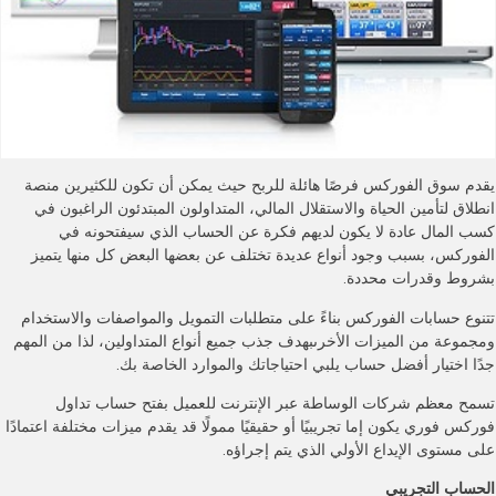
يقدم سوق الفوركس فرصًا هائلة للربح حيث يمكن أن تكون للكثيرين منصة
انطلاق لتأمين الحياة والاستقلال المالي، المتداولون المبتدئون الراغبون في
كسب المال عادة لا يكون لديهم فكرة عن الحساب الذي سيفتحونه في
الفوركس، بسبب وجود أنواع عديدة تختلف عن بعضها البعض كل منها يتميز
بشروط وقدرات محددة.
تتنوع حسابات الفوركس بناءً على متطلبات التمويل والمواصفات والاستخدام
ومجموعة من الميزات الأخرىبهدف جذب جميع أنواع المتداولين، لذا من المهم
جدًا اختيار أفضل حساب يلبي احتياجاتك والموارد الخاصة بك.
تسمح معظم شركات الوساطة عبر الإنترنت للعميل بفتح حساب تداول
فوركس فوري يكون إما تجريبيًا أو حقيقيًا ممولًا قد يقدم ميزات مختلفة اعتمادًا
على مستوى الإيداع الأولي الذي يتم إجراؤه.
الحساب التجريبي